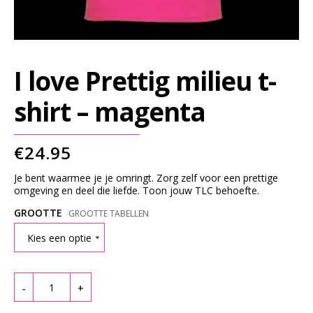
G
S
L
E
I love Prettig milieu t-
E
V
shirt – magenta
E
S
€
24.95
S
Je bent waarmee je je omringt. Zorg zelf voor een prettige
W
omgeving en deel die liefde. Toon jouw TLC behoefte.
E
GROOTTE
GROOTTE TABELLEN
A
T
Quantity
S
H
-
+
I