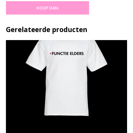
R
KOOP DAN
T
S
Gerelateerde producten
H
O
O
D
I
E
S
O
V
E
R
I