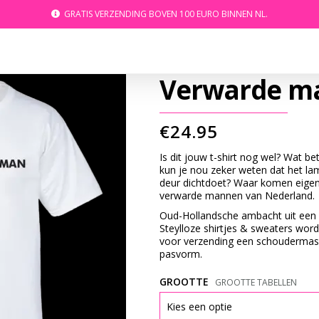
GRATIS VERZENDING BOVEN 100 EURO BINNEN NL.
Verwarde man
€
24.95
Is dit jouw t-shirt nog wel? Wat be
kun je nou zeker weten dat het lam
deur dichtdoet? Waar komen eigenl
verwarde mannen van Nederland.
Oud-Hollandsche ambacht uit een 
Steylloze shirtjes & sweaters wor
voor verzending een schoudermas
pasvorm.
GROOTTE
GROOTTE TABELLEN