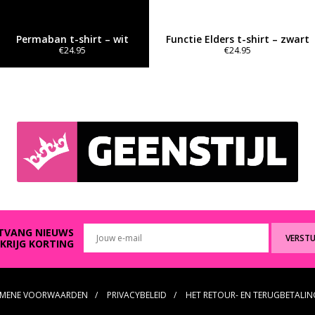
Permaban t-shirt – wit
Functie Elders t-shirt – zwart
€
24.95
€
24.95
Dit
Dit
product
product
heeft
heeft
meerdere
meerdere
variaties.
variaties.
Deze
Deze
optie
optie
kan
kan
gekozen
gekozen
worden
worden
op
op
de
de
productpagina
productpagina
TVANG NIEUWS
VERST
 KRIJG KORTING
EMENE VOORWAARDEN
PRIVACYBELEID
HET RETOUR- EN TERUGBETALIN