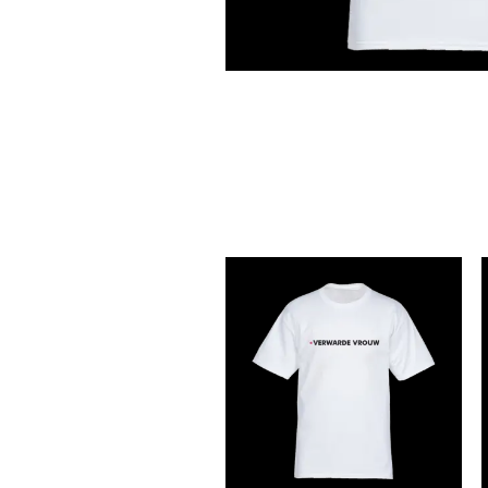
N
G
S
L
E
E
V
E
S
S
W
E
A
T
S
H