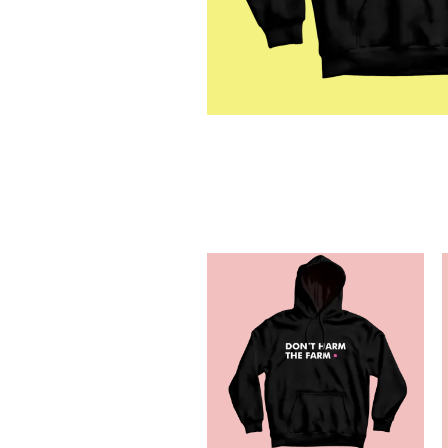
N
G
S
L
E
E
V
E
S
S
W
E
A
T
S
H