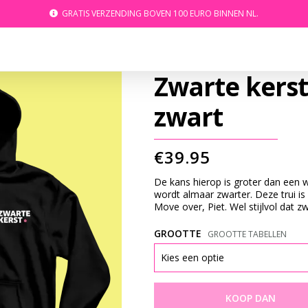
GRATIS VERZENDING BOVEN 100 EURO BINNEN NL.
Zwarte kerst
zwart
€
39.95
De kans hierop is groter dan een w
wordt almaar zwarter. Deze trui is
Move over, Piet. Wel stijlvol dat zw
GROOTTE
GROOTTE TABELLEN
KOOP DAN