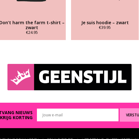
Don’t harm the farm t-shirt –
Je suis hoodie – zwart
zwart
€
39.95
€
24.95
Dit
Dit
product
product
heeft
heeft
meerdere
meerdere
variaties.
variaties.
Deze
Deze
optie
optie
kan
kan
gekozen
gekozen
worden
worden
op
op
de
de
productpagina
productpagina
TVANG NIEUWS
VERST
 KRIJG KORTING