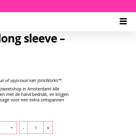
long sleeve –
al of approval
van JorisWorks™.
zweetshop in Amsterdam! Alle
den met de hand bedrukt, en krijgen
sage voor een extra ontspannen
Quantity
-
+