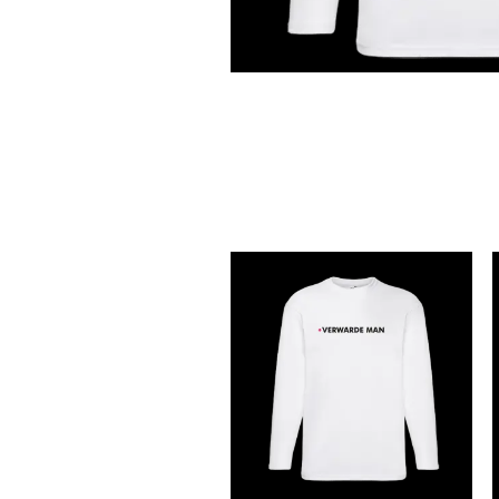
N
G
S
L
E
E
V
E
S
S
W
E
A
T
S
H