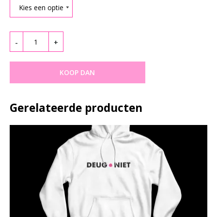
R
T
Quantity
S
-
+
H
O
KOOP DAN
O
D
Gerelateerde producten
I
E
S
O
V
E
R
I