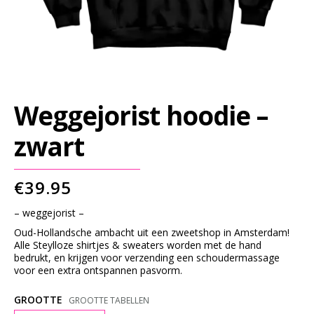
G
S
L
E
E
V
Weggejorist hoodie –
E
zwart
S
S
€
39.95
W
E
– weggejorist –
A
Oud-Hollandsche ambacht uit een zweetshop in Amsterdam!
Alle Steylloze shirtjes & sweaters worden met de hand
T
bedrukt, en krijgen voor verzending een schoudermassage
S
voor een extra ontspannen pasvorm.
H
GROOTTE
GROOTTE TABELLEN
I