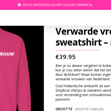
GRATIS VERZENDING BOVEN 100 EURO BINNEN NL.
Verwarde v
sweatshirt 
€
39.95
Ben je nu alweer vergeten te koken
kun je nou zeker weten dat het lam
deur dichtdoet? Waar komen eigenl
verwarde vrouwen van Nederland.
Oud-Hollandsche ambacht uit een 
Steylloze shirtjes & sweaters wor
voor verzending een schoudermas
pasvorm.
GROOTTE
GROOTTE TABELLEN