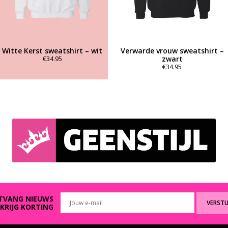
Witte Kerst sweatshirt – wit
Verwarde vrouw sweatshirt –
zwart
€
34.95
€
34.95
Dit
product
Dit
heeft
product
meerdere
heeft
variaties.
meerdere
Deze
variaties.
optie
Deze
kan
optie
gekozen
kan
worden
gekozen
op
worden
de
op
productpagina
de
productpagina
TVANG NIEUWS
VERST
 KRIJG KORTING