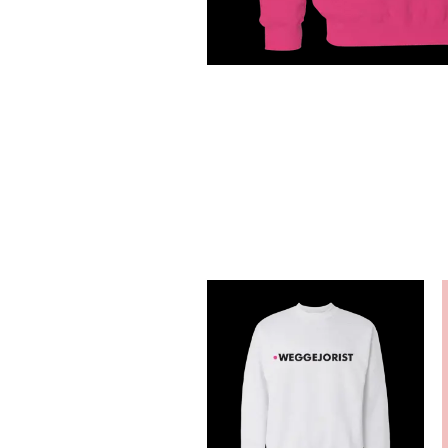
N
G
S
L
E
E
V
E
S
S
W
E
A
T
S
H