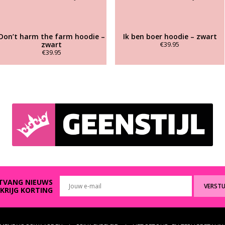
Don’t harm the farm hoodie –
Ik ben boer hoodie – zwart
zwart
€
39.95
€
39.95
Dit
Dit
product
product
heeft
heeft
meerdere
meerdere
variaties.
variaties.
Deze
Deze
optie
optie
kan
kan
gekozen
gekozen
worden
worden
op
op
de
de
productpagina
productpagina
TVANG NIEUWS
VERST
 KRIJG KORTING