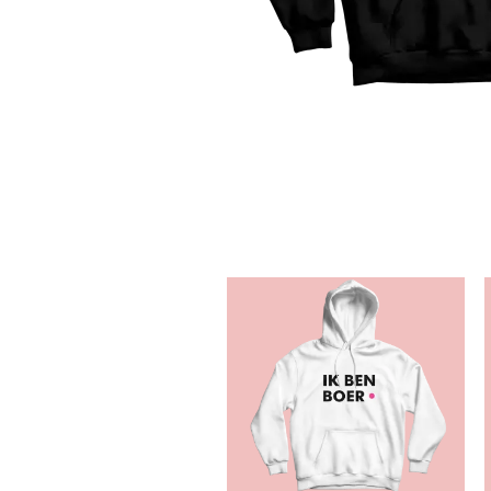
N
G
S
L
E
E
V
E
S
S
W
E
A
T
S
H