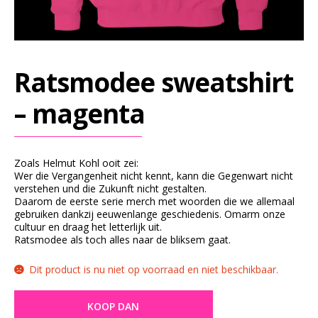
G
S
L
E
Ratsmodee sweatshirt
E
V
– magenta
E
S
Zoals Helmut Kohl ooit zei:
S
Wer die Vergangenheit nicht kennt, kann die Gegenwart nicht
verstehen und die Zukunft nicht gestalten.
W
Daarom de eerste serie merch met woorden die we allemaal
E
gebruiken dankzij eeuwenlange geschiedenis. Omarm onze
cultuur en draag het letterlijk uit.
A
Ratsmodee als toch alles naar de bliksem gaat.
T
Dit product is nu niet op voorraad en niet beschikbaar.
S
H
KOOP DAN
I