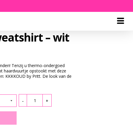
atshirt – wit
anden! Tenzij u thermo-ondergoed
t haardvuurtje opstookt met deze
n: KKKKOUD by Pritt. De look van de
Quantity
-
+