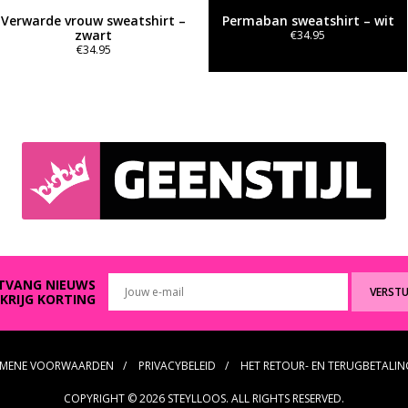
Verwarde vrouw sweatshirt –
Permaban sweatshirt – wit
zwart
€
34.95
€
34.95
Dit
Dit
product
product
heeft
heeft
meerdere
meerdere
variaties.
variaties.
Deze
Deze
optie
optie
kan
kan
gekozen
gekozen
worden
worden
op
op
de
de
productpagina
productpagina
TVANG NIEUWS
VERST
 KRIJG KORTING
EMENE VOORWAARDEN
PRIVACYBELEID
HET RETOUR- EN TERUGBETALIN
COPYRIGHT © 2026 STEYLLOOS. ALL RIGHTS RESERVED.