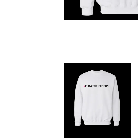
N
G
S
L
E
E
V
E
S
S
W
E
A
T
S
H