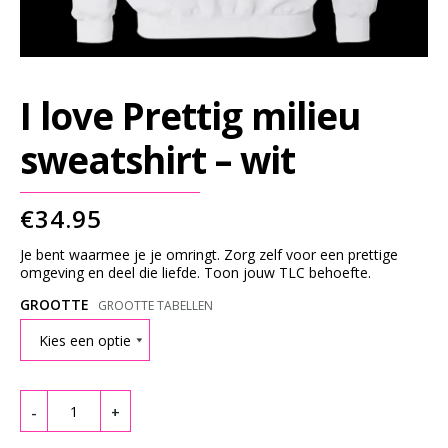
G
S
L
E
I love Prettig milieu
E
V
sweatshirt – wit
E
S
€
34.95
S
Je bent waarmee je je omringt. Zorg zelf voor een prettige
W
omgeving en deel die liefde. Toon jouw TLC behoefte.
E
GROOTTE
GROOTTE TABELLEN
A
T
Quantity
S
H
-
+
I