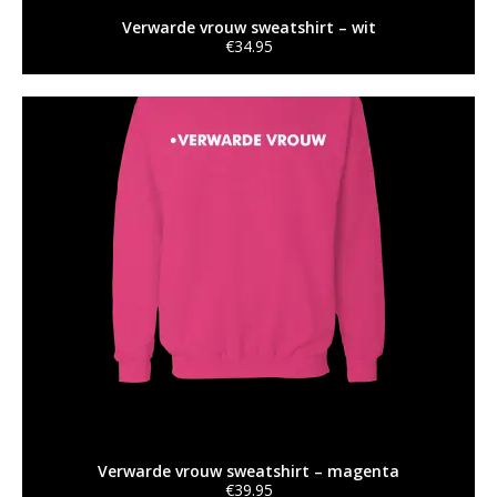
G
Verwarde vrouw sweatshirt – wit
E
€
34.95
Dit
C
product
heeft
O
meerdere
N
variaties.
Deze
T
optie
A
kan
gekozen
C
worden
T
op
de
productpagina
T
-
S
H
I
Verwarde vrouw sweatshirt – magenta
R
€
39.95