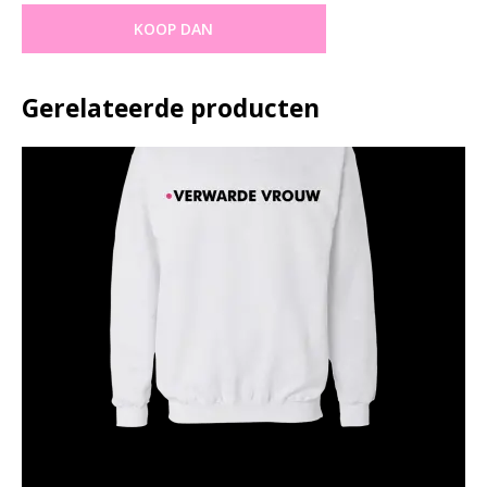
R
KOOP DAN
T
S
Gerelateerde producten
H
O
O
D
I
E
S
O
V
E
R
I