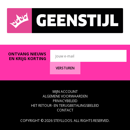
E
heeft
A
meerdere
variaties.
T
Deze
S
optie
kan
H
gekozen
I
worden
op
R
de
ONTVANG NIEUWS
T
productpagina
EN KRIJG KORTING
S
VERSTUREN
H
O
MIJN ACCOUNT
O
ALGEMENE VOORWAARDEN
D
PRIVACYBELEID
HET RETOUR- EN TERUGBETALINGSBELEID
I
CONTACT
E
COPYRIGHT © 2026 STEYLLOOS. ALL RIGHTS RESERVED.
S