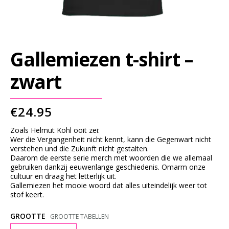
G
S
L
E
Gallemiezen t-shirt –
E
V
zwart
E
S
€
24.95
S
Zoals Helmut Kohl ooit zei:
W
Wer die Vergangenheit nicht kennt, kann die Gegenwart nicht
verstehen und die Zukunft nicht gestalten.
E
Daarom de eerste serie merch met woorden die we allemaal
A
gebruiken dankzij eeuwenlange geschiedenis. Omarm onze
cultuur en draag het letterlijk uit.
T
Gallemiezen het mooie woord dat alles uiteindelijk weer tot
S
stof keert.
H
GROOTTE
GROOTTE TABELLEN
I