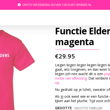
GRATIS VERZENDING BOVEN 100 EURO BINNEN NL.
Functie Elders
magenta
€
29.95
Liegen liegen liegen liegen liegen l
gaat, iets toegeven, en dan weer li
liegen (oh nee wacht dit is een
pop
motie van afkeuring
. Dat verdient
op
.
Nu gedrukt op je tshirt, sweater o
Als jij ook weet wie er een functie 
lijken aan het pluche. Tijd voor ec
GROOTTE
GROOTTE TABELLEN