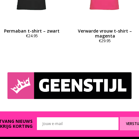
Permaban t-shirt – zwart
Verwarde vrouw t-shirt –
magenta
€
24.95
€
29.95
Dit
product
Dit
heeft
product
meerdere
heeft
variaties.
meerdere
Deze
variaties.
optie
Deze
kan
optie
gekozen
kan
worden
gekozen
op
worden
de
op
productpagina
de
productpagina
TVANG NIEUWS
VERST
 KRIJG KORTING