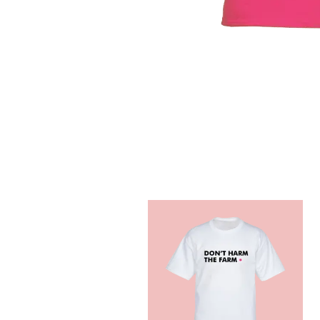
N
G
S
L
E
E
V
E
S
S
W
E
A
T
S
H